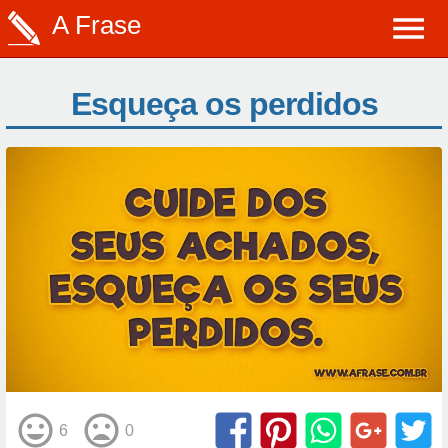
A Frase
Esqueça os perdidos
6
0