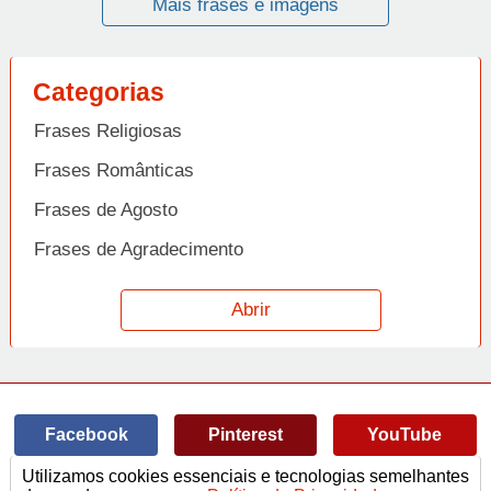
Mais frases e imagens
Categorias
Frases Religiosas
Frases Românticas
Frases de Agosto
Frases de Agradecimento
Frases de Amizade
Abrir
Frases de Amor
Frases de Aniversário
Frases de Ano Novo
Facebook
Pinterest
YouTube
Frases de Arrependimento
Utilizamos cookies essenciais e tecnologias semelhantes
Frases de Atitude
© Copyright 2014-2022
A Frase.