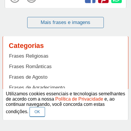
Mais frases e imagens
Categorias
Frases Religiosas
Frases Românticas
Frases de Agosto
Frases de Agradecimento
Utilizamos cookies essenciais e tecnologias semelhantes
Frases de Amizade
de acordo com a nossa
Política de Privacidade
e, ao
Abrir
continuar navegando, você concorda com estas
Frases de Amor
condições.
OK
Frases de Aniversário
Frases de Ano Novo