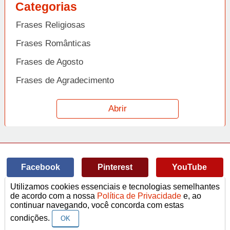
Categorias
Frases Religiosas
Frases Românticas
Frases de Agosto
Frases de Agradecimento
Frases de Amizade
Abrir
Frases de Amor
Frases de Aniversário
Frases de Ano Novo
Facebook
Pinterest
YouTube
Frases de Arrependimento
Utilizamos cookies essenciais e tecnologias semelhantes
Frases de Atitude
© Copyright 2014-2022
A Frase.
de acordo com a nossa
Política de Privacidade
e, ao
continuar navegando, você concorda com estas
Termos de Uso / Privacidade
Frases
Vídeos
Frases de Azar
contato@afrase.com.br
condições.
OK
Frases de Beijo