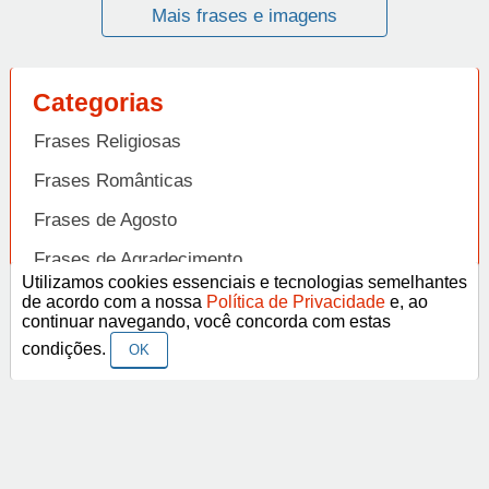
Mais frases e imagens
Categorias
Frases Religiosas
Frases Românticas
Frases de Agosto
Frases de Agradecimento
Utilizamos cookies essenciais e tecnologias semelhantes
Frases de Amizade
de acordo com a nossa
Política de Privacidade
e, ao
Abrir
continuar navegando, você concorda com estas
Frases de Amor
condições.
OK
Frases de Aniversário
Frases de Ano Novo
Facebook
Pinterest
YouTube
Frases de Arrependimento