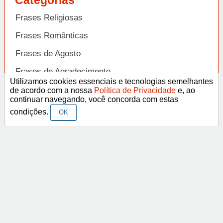
Frases Religiosas
Frases Românticas
Frases de Agosto
Frases de Agradecimento
Utilizamos cookies essenciais e tecnologias semelhantes
Frases de Amizade
de acordo com a nossa
Política de Privacidade
e, ao
Abrir
continuar navegando, você concorda com estas
Frases de Amor
condições.
OK
Frases de Aniversário
Frases de Ano Novo
Facebook
Pinterest
YouTube
Frases de Arrependimento
Frases de Atitude
© Copyright 2014-2022
A Frase.
Termos de Uso / Privacidade
Frases
Vídeos
Frases de Azar
contato@afrase.com.br
Frases de Beijo