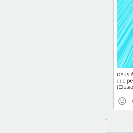
Deus é
que p
(Efési