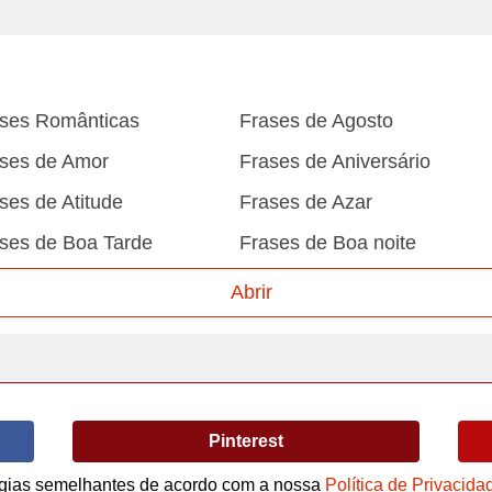
ses Românticas
Frases de Agosto
ses de Amor
Frases de Aniversário
ses de Atitude
Frases de Azar
ses de Boa Tarde
Frases de Boa noite
ses de Carnaval
Frases de Caráter
Abrir
ses de Desculpa
Frases de Dezembro
ses de Domingo
Frases de Esperança
ses de Fevereiro
Frases de Final de Semana
Pinterest
ses de Humildade
Frases de Humor
ses de Junho
Frases de Maio
logias semelhantes de acordo com a nossa
Política de Privacida