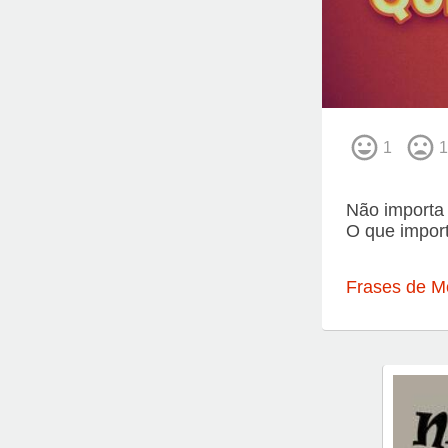
1
1
Não importa 
O que importa
Frases de M