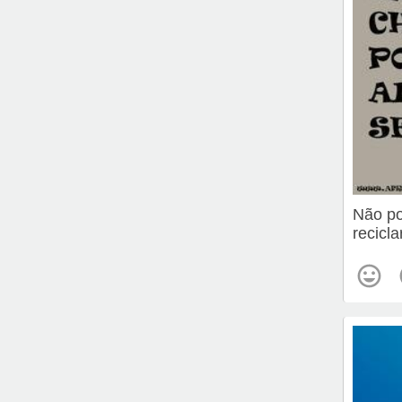
Não po
recicla