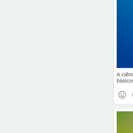
A ciên
básico