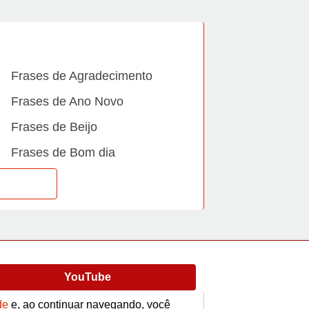
Frases de Agradecimento
Frases de Ano Novo
Frases de Beijo
Frases de Bom dia
Frases de Casamento
Frases de Dia Internacional
Frases de Família
Frases de Gratidão
YouTube
Frases de Informática
Frases de Medo
de
e, ao continuar navegando, você