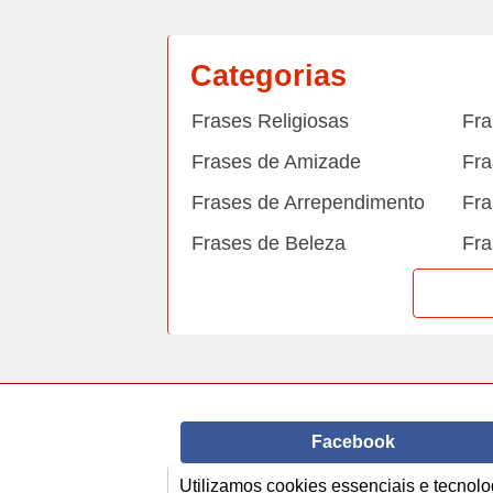
Categorias
Frases Religiosas
Fra
Frases de Amizade
Fra
Frases de Arrependimento
Fra
Frases de Beleza
Fra
Frases de Carinho
Fra
Frases de Dengue
Fra
Frases de Dinheiro
Fra
Frases de Felicidade
Fra
Facebook
Frases de Horário de verão
Fra
Frases de Inverno
Fra
Utilizamos cookies essenciais e tecno