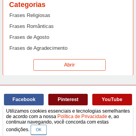
Categorias
Frases Religiosas
Frases Românticas
Frases de Agosto
Frases de Agradecimento
Frases de Amizade
Abrir
Frases de Amor
Frases de Aniversário
Frases de Ano Novo
Facebook
Pinterest
YouTube
Frases de Arrependimento
Utilizamos cookies essenciais e tecnologias semelhantes
Frases de Atitude
© Copyright 2014-2022
A Frase.
de acordo com a nossa
Política de Privacidade
e, ao
continuar navegando, você concorda com estas
Termos de Uso / Privacidade
Frases
Vídeos
Frases de Azar
contato@afrase.com.br
condições.
OK
Frases de Beijo