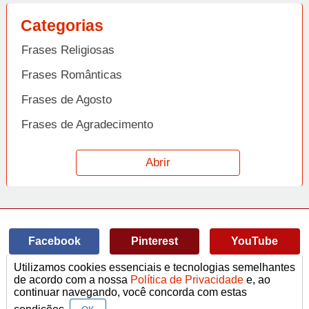
Categorias
Frases Religiosas
Frases Românticas
Frases de Agosto
Frases de Agradecimento
Frases de Amizade
Abrir
Frases de Amor
Frases de Aniversário
Frases de Ano Novo
Facebook
Pinterest
YouTube
Frases de Arrependimento
Utilizamos cookies essenciais e tecnologias semelhantes
Frases de Atitude
© Copyright 2014-2022
A Frase.
de acordo com a nossa
Política de Privacidade
e, ao
continuar navegando, você concorda com estas
Termos de Uso / Privacidade
Frases
Vídeos
Frases de Azar
contato@afrase.com.br