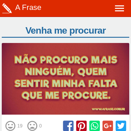
A Frase
Venha me procurar
19
0