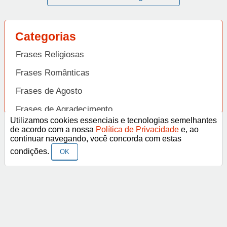
Categorias
Frases Religiosas
Frases Românticas
Frases de Agosto
Frases de Agradecimento
Utilizamos cookies essenciais e tecnologias semelhantes
Frases de Amizade
de acordo com a nossa
Política de Privacidade
e, ao
Abrir
continuar navegando, você concorda com estas
Frases de Amor
condições.
OK
Frases de Aniversário
Frases de Ano Novo
Facebook
Pinterest
YouTube
Frases de Arrependimento
Frases de Atitude
© Copyright 2014-2022
A Frase.