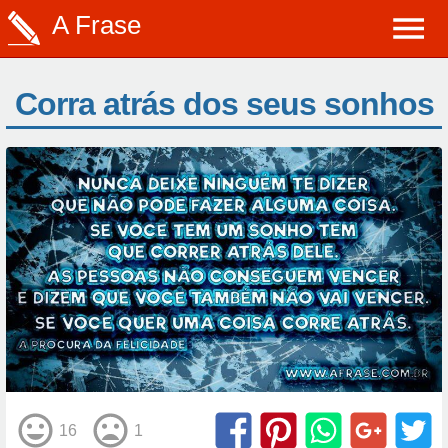
A Frase
Corra atrás dos seus sonhos
16
1