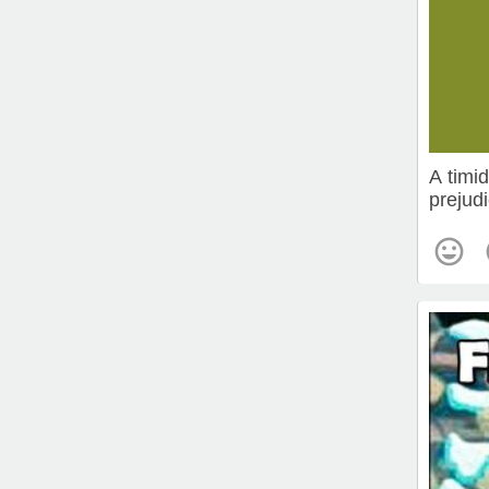
A timi
prejudi