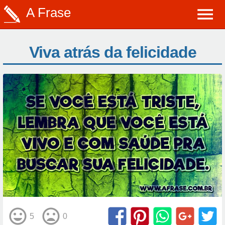
A Frase
Viva atrás da felicidade
5
0