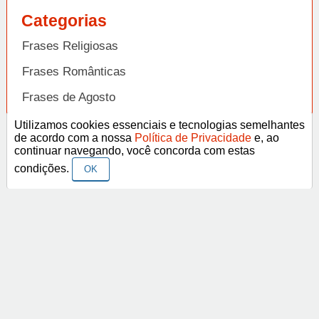
Categorias
Frases Religiosas
Frases Românticas
Frases de Agosto
Frases de Agradecimento
Utilizamos cookies essenciais e tecnologias semelhantes
de acordo com a nossa
Política de Privacidade
e, ao
Frases de Amizade
continuar navegando, você concorda com estas
Abrir
condições.
OK
Frases de Amor
Frases de Aniversário
Frases de Ano Novo
Facebook
Pinterest
YouTube
Frases de Arrependimento
Frases de Atitude
© Copyright 2014-2022
A Frase.
Termos de Uso / Privacidade
Frases
Vídeos
Frases de Azar
contato@afrase.com.br