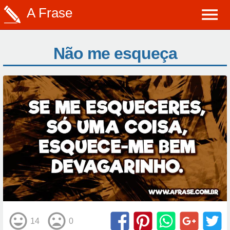
A Frase
Não me esqueça
14
0