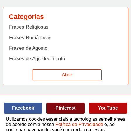
Categorias
Frases Religiosas
Frases Românticas
Frases de Agosto
Frases de Agradecimento
Frases de Amizade
Abrir
Frases de Amor
Frases de Aniversário
Frases de Ano Novo
Facebook
Pinterest
YouTube
Frases de Arrependimento
Utilizamos cookies essenciais e tecnologias semelhantes
Frases de Atitude
© Copyright 2014-2022
A Frase.
de acordo com a nossa
Política de Privacidade
e, ao
continuar navegando, você concorda com estas
Termos de Uso / Privacidade
Frases
Vídeos