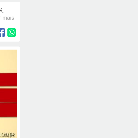
Á.
er mais