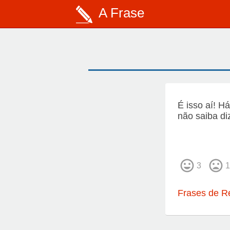
A Frase
É isso aí! 
não saiba di
3
1
Frases de R