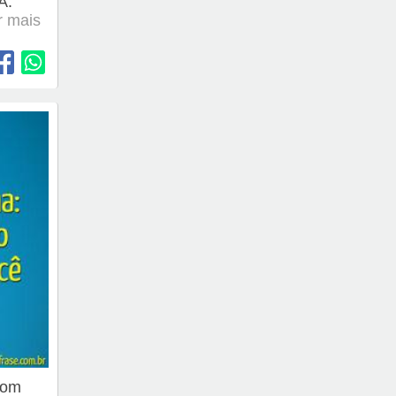
Á.
er mais
com