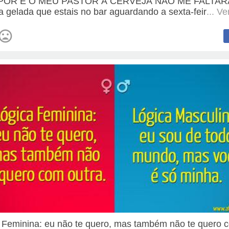
POR É O MEU PASTOR A CERVEJA NÃO ME FALTAR
a gelada que estais no bar aguardando a sexta-feir
... V
 Feminina: eu não te quero, mas também não te quero 