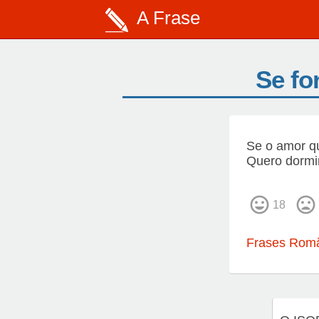
A Frase
Se fo
Se o amor qu
Quero dormi
18
Frases Româ