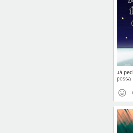
Já ped
possa 