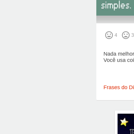
4
3
Nada melhor
Você usa coi
Frases do D