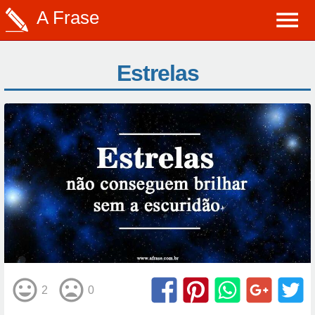
A Frase
Estrelas
2
0