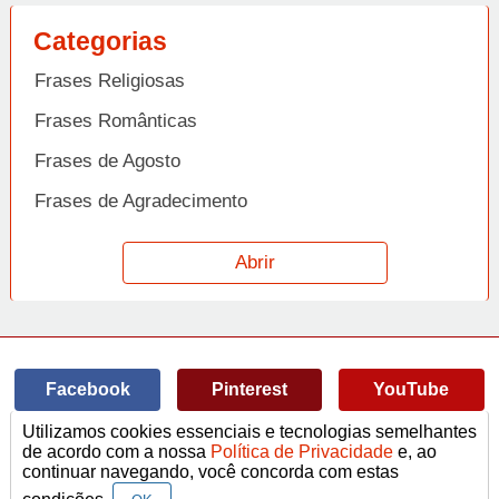
Categorias
Frases Religiosas
Frases Românticas
Frases de Agosto
Frases de Agradecimento
Frases de Amizade
Abrir
Frases de Amor
Frases de Aniversário
Frases de Ano Novo
Facebook
Pinterest
YouTube
Frases de Arrependimento
Utilizamos cookies essenciais e tecnologias semelhantes
Frases de Atitude
© Copyright 2014-2022
A Frase.
de acordo com a nossa
Política de Privacidade
e, ao
continuar navegando, você concorda com estas
Termos de Uso / Privacidade
Frases
Vídeos
Frases de Azar
contato@afrase.com.br