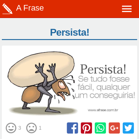
A Frase
Persista!
3
1