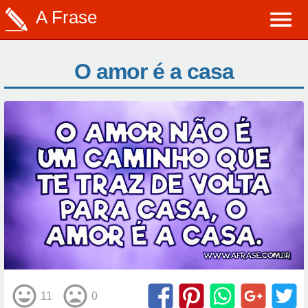
A Frase
O amor é a casa
11
0