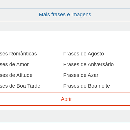
Mais frases e imagens
ses Românticas
Frases de Agosto
ses de Amor
Frases de Aniversário
ses de Atitude
Frases de Azar
ses de Boa Tarde
Frases de Boa noite
ses de Carnaval
Frases de Caráter
Abrir
ses de Desculpa
Frases de Dezembro
ses de Domingo
Frases de Esperança
ses de Fevereiro
Frases de Final de Semana