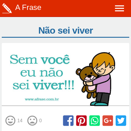
A Frase
Não sei viver
14
0