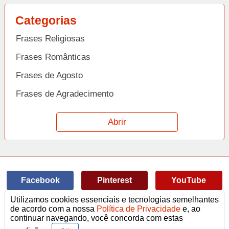
Categorias
Frases Religiosas
Frases Românticas
Frases de Agosto
Frases de Agradecimento
Frases de Amizade
Abrir
Frases de Amor
Frases de Aniversário
Frases de Ano Novo
Facebook
Pinterest
YouTube
Frases de Arrependimento
Utilizamos cookies essenciais e tecnologias semelhantes
Frases de Atitude
© Copyright 2014-2022
A Frase.
de acordo com a nossa
Política de Privacidade
e, ao
continuar navegando, você concorda com estas
Termos de Uso / Privacidade
Frases
Vídeos
Frases de Azar
contato@afrase.com.br