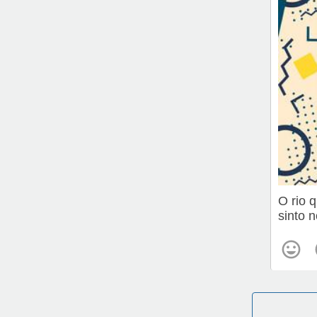
O rio 
sinto 