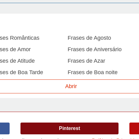
ses Românticas
Frases de Agosto
ses de Amor
Frases de Aniversário
ses de Atitude
Frases de Azar
ses de Boa Tarde
Frases de Boa noite
ses de Carnaval
Frases de Caráter
Abrir
ses de Desculpa
Frases de Dezembro
ses de Domingo
Frases de Esperança
ses de Fevereiro
Frases de Final de Semana
Pinterest
ses de Humildade
Frases de Humor