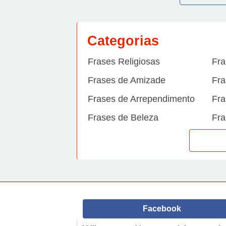
Categorias
Frases Religiosas
Fra
Frases de Amizade
Fra
Frases de Arrependimento
Fra
Frases de Beleza
Fra
Frases de Carinho
Fra
Frases de Dengue
Fra
Frases de Dinheiro
Fra
Frases de Felicidade
Fra
Facebook
Frases de Horário de verão
Fra