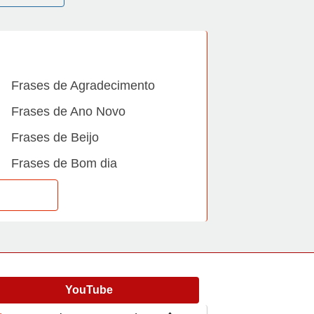
Frases de Agradecimento
Frases de Ano Novo
Frases de Beijo
Frases de Bom dia
Frases de Casamento
Frases de Dia Internacional
Frases de Família
Frases de Gratidão
YouTube
Frases de Informática