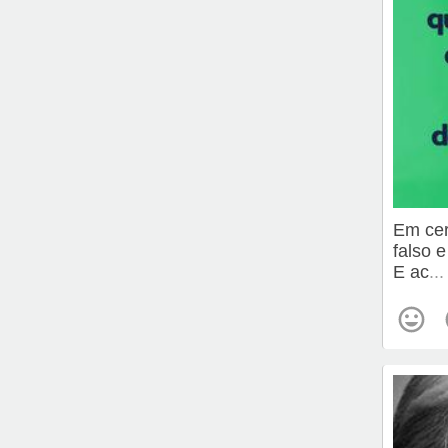
Em cer
falso 
E ac
..