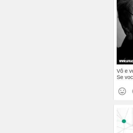
Vô e 
Se voc