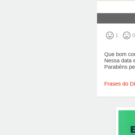
1
0
Que bom con
Nessa data e
Parabéns pel
Frases do Di