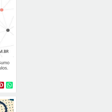
 Sumo
ulos.