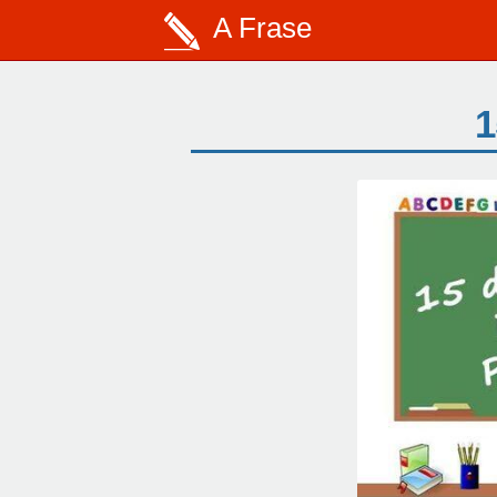
A Frase
1