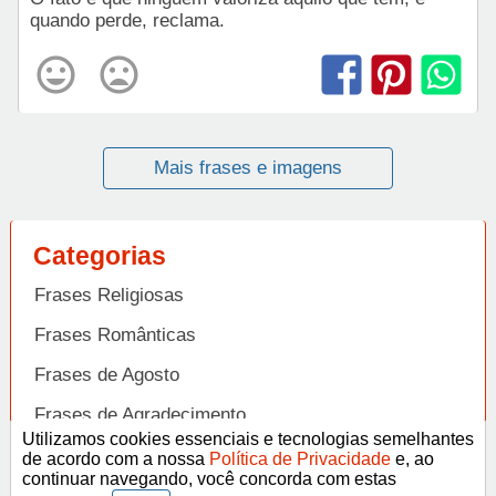
quando perde, reclama.
Mais frases e imagens
Categorias
Frases Religiosas
Frases Românticas
Frases de Agosto
Frases de Agradecimento
Utilizamos cookies essenciais e tecnologias semelhantes
Frases de Amizade
de acordo com a nossa
Política de Privacidade
e, ao
Abrir
continuar navegando, você concorda com estas
Frases de Amor