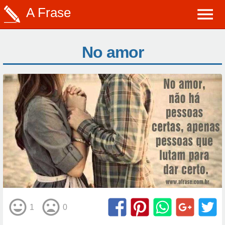
A Frase
No amor
1
0