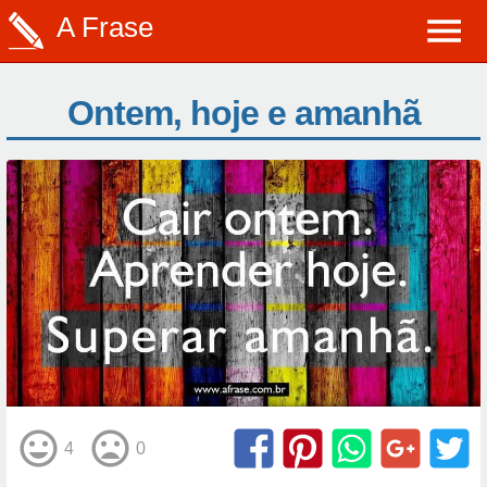
A Frase
Ontem, hoje e amanhã
4
0