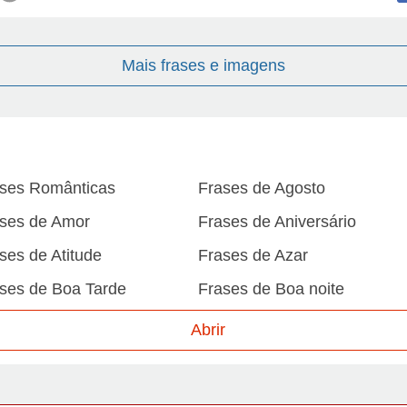
Mais frases e imagens
ses Românticas
Frases de Agosto
ses de Amor
Frases de Aniversário
ses de Atitude
Frases de Azar
ses de Boa Tarde
Frases de Boa noite
ses de Carnaval
Frases de Caráter
Abrir
ses de Desculpa
Frases de Dezembro
ses de Domingo
Frases de Esperança