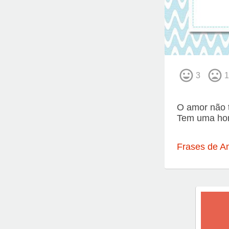
3
1
O amor não t
Tem uma hor
Frases de A