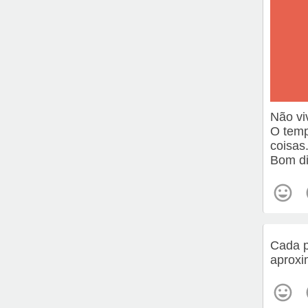
Não vi
O temp
coisas
Bom di
Cada p
aproxi