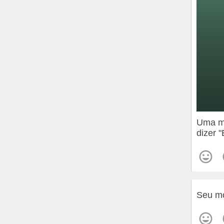
Uma me
dizer 
Seu mo