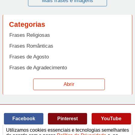
Mais frases e imagens
Categorias
Frases Religiosas
Frases Românticas
Frases de Agosto
Frases de Agradecimento
Frases de Amizade
Abrir
Frases de Amor
Frases de Aniversário
Frases de Ano Novo
Facebook
Pinterest
YouTube
Frases de Arrependimento
Utilizamos cookies essenciais e tecnologias semelhantes
Frases de Atitude
© Copyright 2014-2022
A Frase.