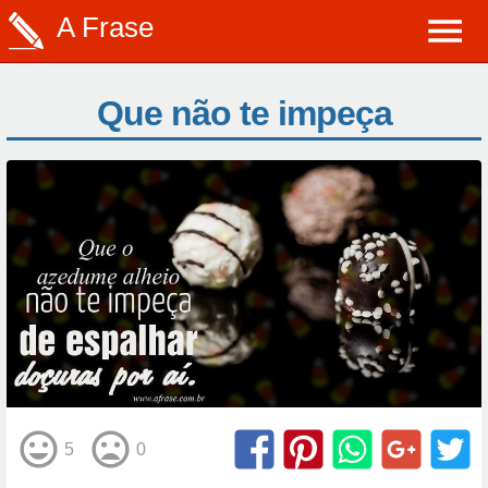
A Frase
Que não te impeça
5
0