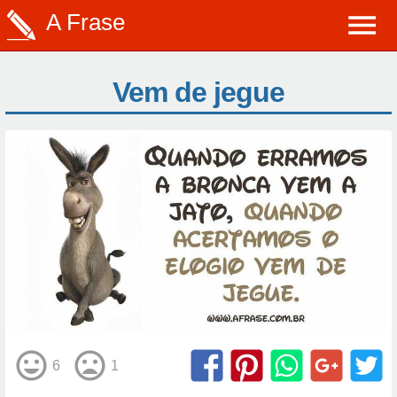
A Frase
Vem de jegue
6
1