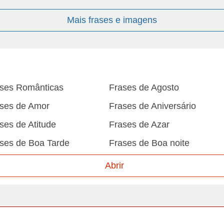
Mais frases e imagens
ses Românticas
Frases de Agosto
ses de Amor
Frases de Aniversário
ses de Atitude
Frases de Azar
ses de Boa Tarde
Frases de Boa noite
ses de Carnaval
Frases de Caráter
Abrir
ses de Desculpa
Frases de Dezembro
ses de Domingo
Frases de Esperança
ses de Fevereiro
Frases de Final de Semana