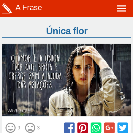
A Frase
Única flor
9
3