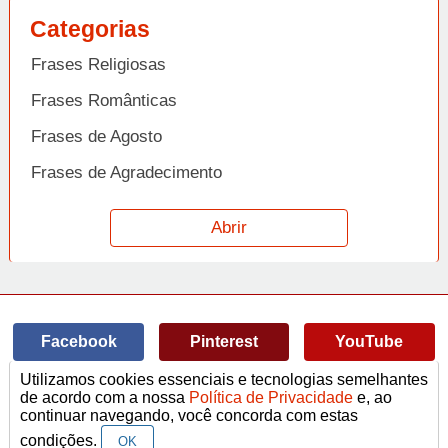
Categorias
Frases Religiosas
Frases Românticas
Frases de Agosto
Frases de Agradecimento
Frases de Amizade
Abrir
Frases de Amor
Frases de Aniversário
Frases de Ano Novo
Facebook
Pinterest
YouTube
Frases de Arrependimento
Utilizamos cookies essenciais e tecnologias semelhantes
Frases de Atitude
© Copyright 2014-2022
A Frase.
de acordo com a nossa
Política de Privacidade
e, ao
continuar navegando, você concorda com estas
Termos de Uso / Privacidade
Frases
Vídeos
Frases de Azar
contato@afrase.com.br
condições.
OK