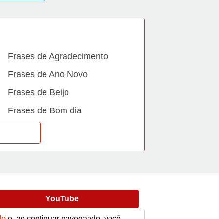
Frases de Agradecimento
Frases de Ano Novo
Frases de Beijo
Frases de Bom dia
Frases de Casamento
Frases de Dia Internacional
Frases de Família
Frases de Gratidão
YouTube
Frases de Informática
Frases de Medo
de
e, ao continuar navegando, você