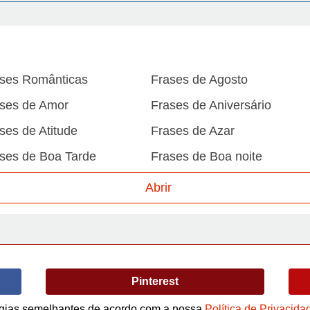
ses Românticas
Frases de Agosto
ses de Amor
Frases de Aniversário
ses de Atitude
Frases de Azar
ses de Boa Tarde
Frases de Boa noite
ses de Carnaval
Frases de Caráter
Abrir
ses de Desculpa
Frases de Dezembro
ses de Domingo
Frases de Esperança
ses de Fevereiro
Frases de Final de Semana
Pinterest
ses de Humildade
Frases de Humor
ses de Junho
Frases de Maio
logias semelhantes de acordo com a nossa
Política de Privacida