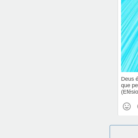
Deus é
que p
(Efési