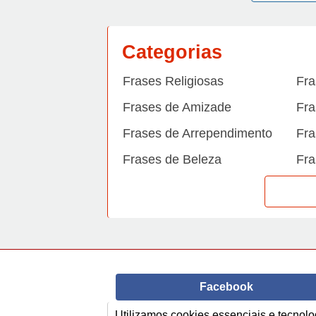
Categorias
Frases Religiosas
Fra
Frases de Amizade
Fra
Frases de Arrependimento
Fra
Frases de Beleza
Fra
Frases de Carinho
Fra
Frases de Dengue
Fra
Frases de Dinheiro
Fra
Frases de Felicidade
Fra
Facebook
Frases de Horário de verão
Fra
Frases de Inverno
Fra
Utilizamos cookies essenciais e tecno