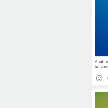
A ciên
básico