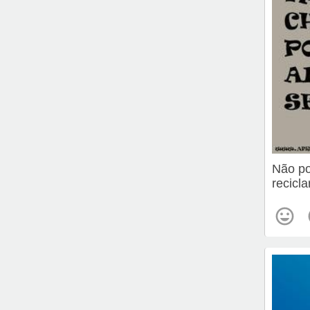
Não po
recicla