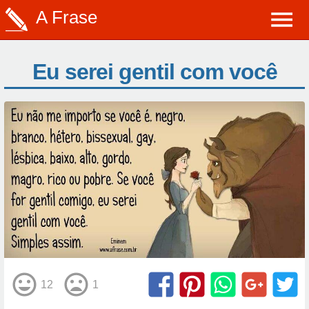
A Frase
Eu serei gentil com você
12
1