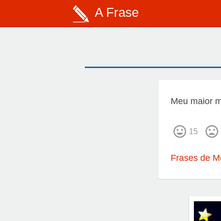
A Frase
Meu maior me
15
Frases de 