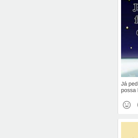
Já ped
possa 