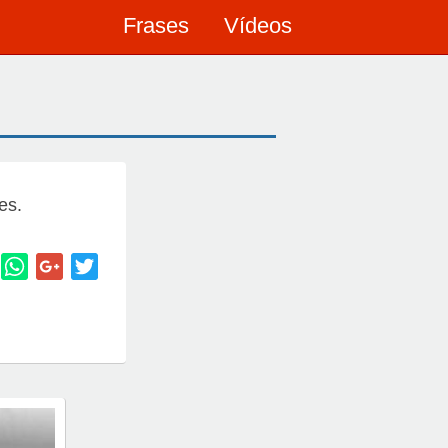
Frases
Vídeos
es.