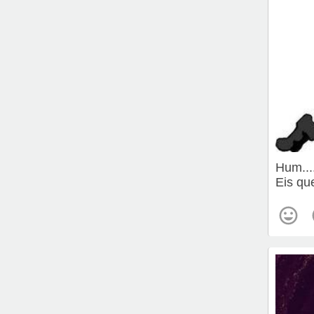
Hum....
Eis qu