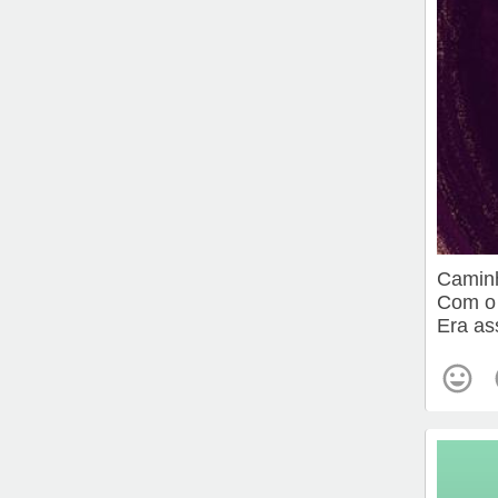
Camin
Com o 
Era as