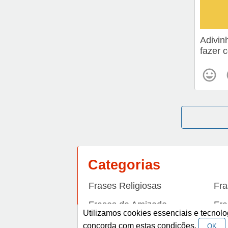
Adivin
fazer 
Categorias
Frases Religiosas
Fra
Frases de Amizade
Fra
Utilizamos cookies essenciais e tecno
Frases de Arrependimento
Fra
concorda com estas condições.
OK