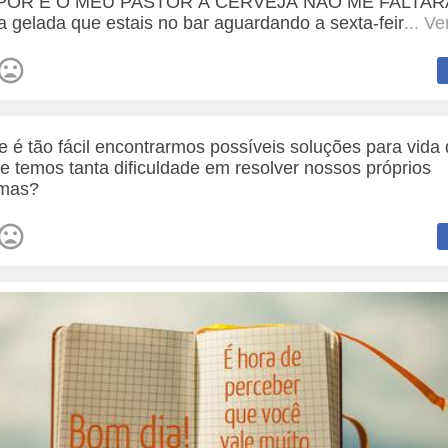
POR É O MEU PASTOR A CERVEJA NÃO ME FALTAR
a gelada que estais no bar aguardando a sexta-feir
... V
e é tão fácil encontrarmos possíveis soluções para vida
 e temos tanta dificuldade em resolver nossos próprios
emas?