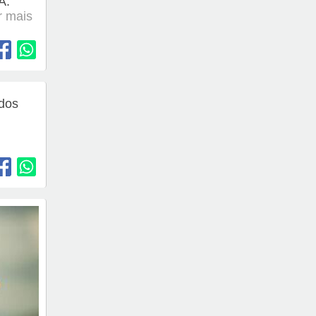
Á.
er mais
 dos