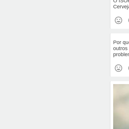
O ISO
Cervej
Por qu
outros
probl