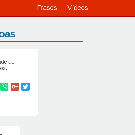
Frases
Vídeos
oas
ade de
os.