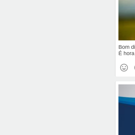
Bom d
É hora