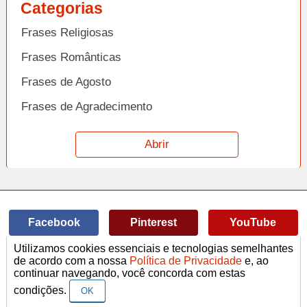
Categorias
Frases Religiosas
Frases Românticas
Frases de Agosto
Frases de Agradecimento
Frases de Amizade
Abrir
Frases de Amor
Frases de Aniversário
Frases de Ano Novo
Facebook
Pinterest
YouTube
Frases de Arrependimento
Utilizamos cookies essenciais e tecnologias semelhantes
Frases de Atitude
© Copyright 2014-2022
A Frase.
de acordo com a nossa
Política de Privacidade
e, ao
continuar navegando, você concorda com estas
Termos de Uso / Privacidade
Frases
Vídeos
Frases de Azar
contato@afrase.com.br
condições.
OK
Frases de Beijo