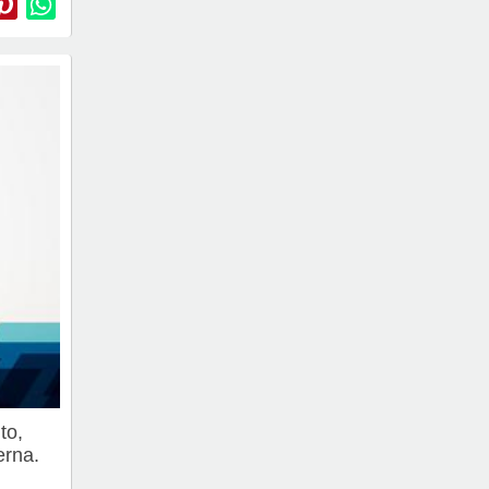
to,
erna.