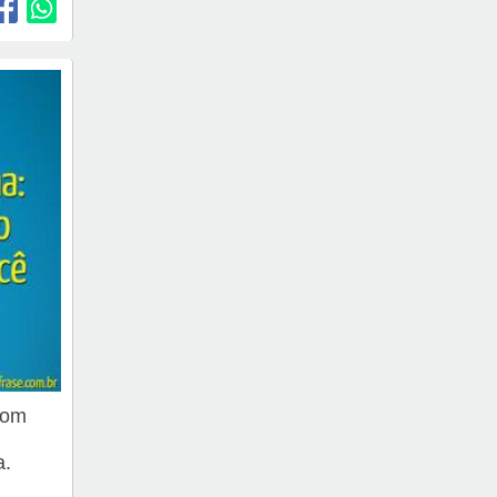
com
a.