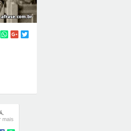
Á.
er mais