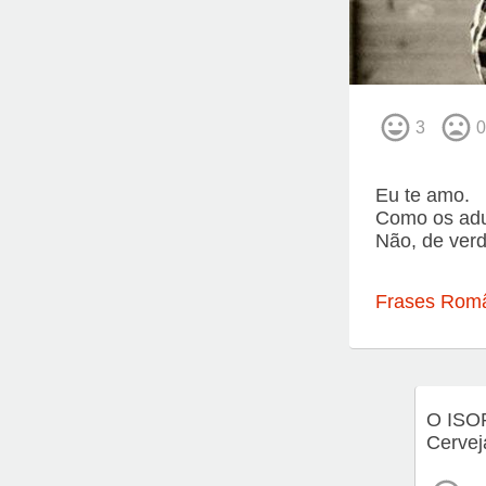
3
0
Eu te amo.
Como os adu
Não, de ver
Frases Româ
O ISO
Cervej