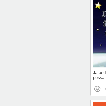
Já ped
possa 