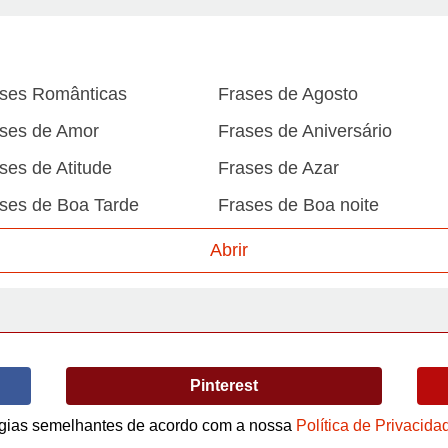
ses Românticas
Frases de Agosto
ses de Amor
Frases de Aniversário
ses de Atitude
Frases de Azar
ses de Boa Tarde
Frases de Boa noite
ses de Carnaval
Frases de Caráter
Abrir
ses de Desculpa
Frases de Dezembro
ses de Domingo
Frases de Esperança
ses de Fevereiro
Frases de Final de Semana
Pinterest
ses de Humildade
Frases de Humor
ses de Junho
Frases de Maio
logias semelhantes de acordo com a nossa
Política de Privacida
Termos de Uso / Privacidade