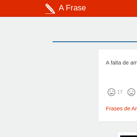
A Frase
A falta de a
17
Frases de A