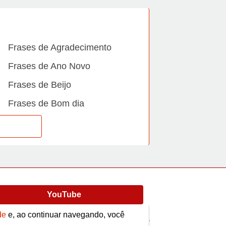
Frases de Agradecimento
Frases de Ano Novo
Frases de Beijo
Frases de Bom dia
Frases de Casamento
Frases de Dia Internacional
Frases de Família
Frases de Gratidão
YouTube
Frases de Informática
Frases de Medo
de
e, ao continuar navegando, você
Frases
Vídeos
contato@afrase.com.br