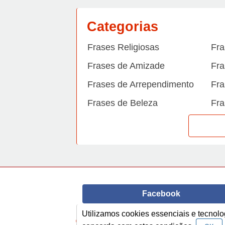
Categorias
Frases Religiosas
Fra
Frases de Amizade
Fra
Frases de Arrependimento
Fra
Frases de Beleza
Fra
Frases de Carinho
Fra
Frases de Dengue
Fra
Frases de Dinheiro
Fra
Frases de Felicidade
Fra
Facebook
Frases de Horário de verão
Fra
Frases de Inverno
Fra
Utilizamos cookies essenciais e tecno
© Copyright 2014-2022
A Frase.