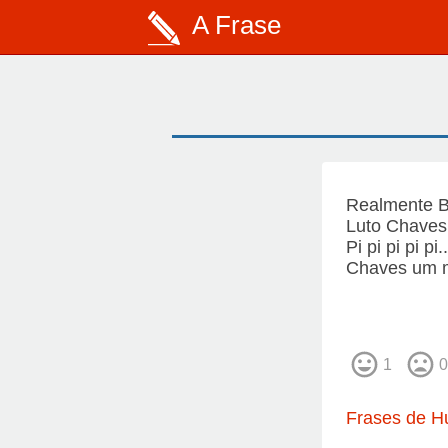
A Frase
Realmente B
Luto Chaves
Pi pi pi pi pi..
Chaves um m
1
0
Frases de H