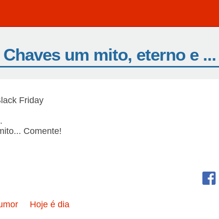
Chaves um mito, eterno e ...
lack Friday
.
ito... Comente!
umor
Hoje é dia