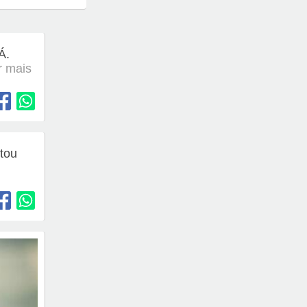
Á.
er mais
tou