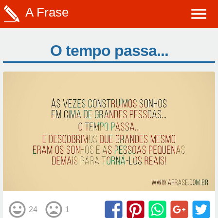
A Frase
O tempo passa...
24
1