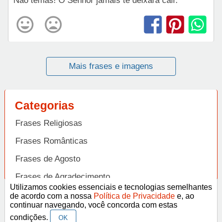
Não temas! O Senhor jamais te deixará cair.
Mais frases e imagens
Categorias
Frases Religiosas
Frases Românticas
Frases de Agosto
Frases de Agradecimento
Utilizamos cookies essenciais e tecnologias semelhantes
Frases de Amizade
de acordo com a nossa
Política de Privacidade
e, ao
Abrir
continuar navegando, você concorda com estas
Frases de Amor
condições.
OK