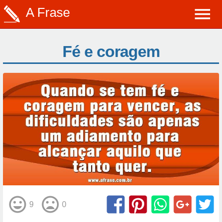
A Frase
Fé e coragem
9
0