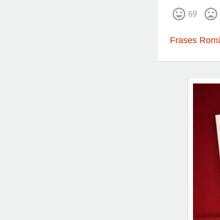
69
Frases Româ