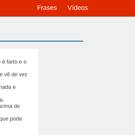
Frases
Vídeos
 é farto e o
se vê de vez
 nada e
a.
acima de
 que pode