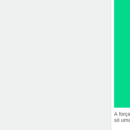
A forç
só uma