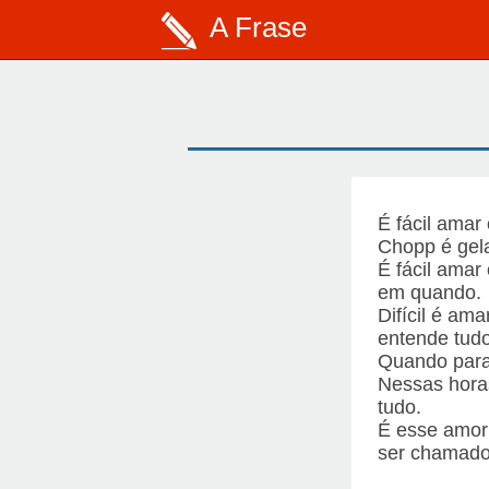
A Frase
É fácil amar
Chopp é gel
É fácil amar
em quando.
Difícil é am
entende tudo
Quando paral
Nessas hora
tudo.
É esse amor 
ser chamado