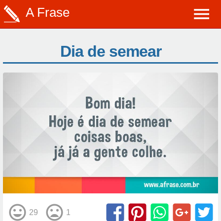
A Frase
Dia de semear
29
1