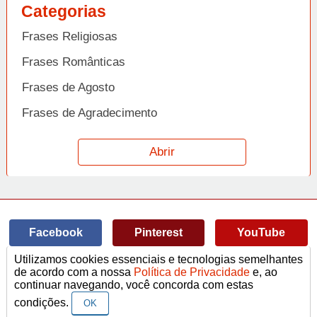
Categorias
Frases Religiosas
Frases Românticas
Frases de Agosto
Frases de Agradecimento
Frases de Amizade
Abrir
Frases de Amor
Frases de Aniversário
Frases de Ano Novo
Facebook
Pinterest
YouTube
Frases de Arrependimento
Utilizamos cookies essenciais e tecnologias semelhantes
Frases de Atitude
© Copyright 2014-2022
A Frase.
de acordo com a nossa
Política de Privacidade
e, ao
continuar navegando, você concorda com estas
Termos de Uso / Privacidade
Frases
Vídeos
Frases de Azar
contato@afrase.com.br
condições.
OK
Frases de Beijo