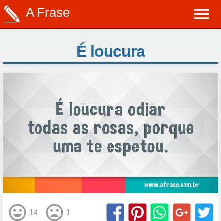
A Frase
É loucura
14
1