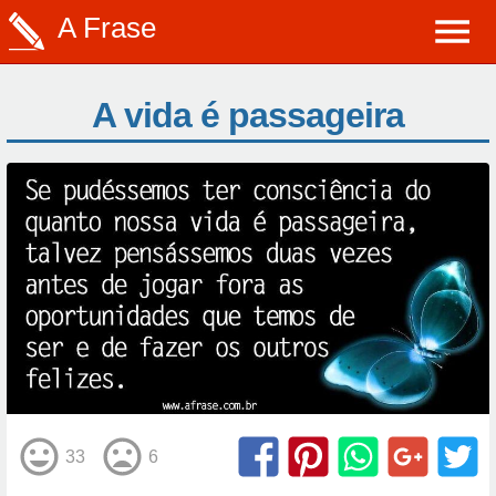
A Frase
A vida é passageira
33
6