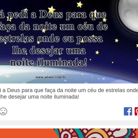
i a Deus para que faça da noite um céu de estrelas ond
lhe desejar uma noite iluminada!