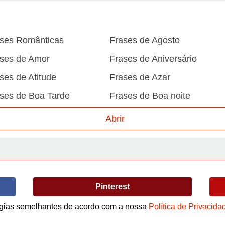
ses Românticas
Frases de Agosto
ses de Amor
Frases de Aniversário
ses de Atitude
Frases de Azar
ses de Boa Tarde
Frases de Boa noite
ses de Carnaval
Frases de Caráter
Abrir
ses de Desculpa
Frases de Dezembro
ses de Domingo
Frases de Esperança
ses de Fevereiro
Frases de Final de Semana
Pinterest
ses de Humildade
Frases de Humor
ses de Junho
Frases de Maio
logias semelhantes de acordo com a nossa
Política de Privacida
Termos de Uso / Privacidade