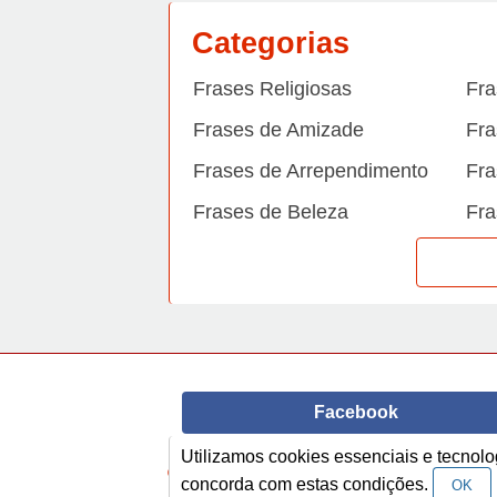
Categorias
Frases Religiosas
Fra
Frases de Amizade
Fra
Frases de Arrependimento
Fra
Frases de Beleza
Fra
Frases de Carinho
Fra
Frases de Dengue
Fra
Frases de Dinheiro
Fra
Frases de Felicidade
Fra
Facebook
Frases de Horário de verão
Fra
Frases de Inverno
Fra
Utilizamos cookies essenciais e tecno
© Copyright 2014-2022
A Frase.
concorda com estas condições.
OK