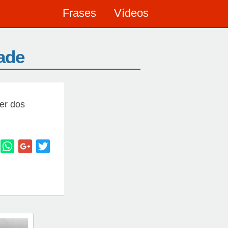
Frases
Vídeos
dade
er dos