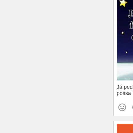
Já ped
possa 