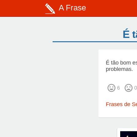
A Frase
É t
É tão bom es
problemas.
6
0
Frases de S