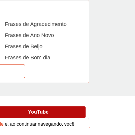
Frases de Agradecimento
Frases de Ano Novo
Frases de Beijo
Frases de Bom dia
Frases de Casamento
Frases de Dia Internacional
Frases de Família
Frases de Gratidão
YouTube
Frases de Informática
Frases de Medo
de
e, ao continuar navegando, você
Frases
Vídeos
contato@afrase.com.br