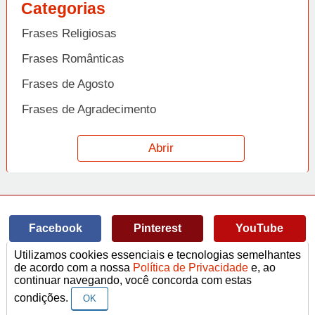
Categorias
Frases Religiosas
Frases Românticas
Frases de Agosto
Frases de Agradecimento
Frases de Amizade
Abrir
Frases de Amor
Frases de Aniversário
Frases de Ano Novo
Facebook
Pinterest
YouTube
Frases de Arrependimento
Utilizamos cookies essenciais e tecnologias semelhantes
Frases de Atitude
© Copyright 2014-2022
A Frase.
de acordo com a nossa
Política de Privacidade
e, ao
continuar navegando, você concorda com estas
Termos de Uso / Privacidade
Frases
Vídeos
Frases de Azar
contato@afrase.com.br
condições.
OK
Frases de Beijo