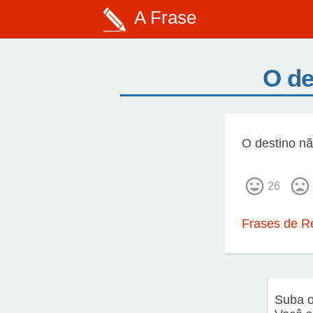
A Frase
O de
O destino nã
26
Frases de R
Suba o