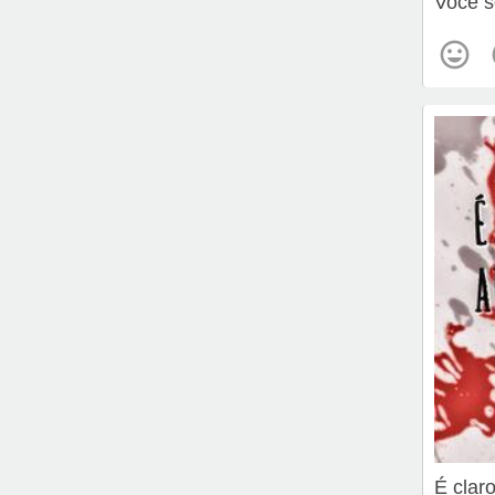
Você s
É clar