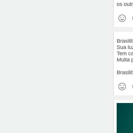
os out
Brasil
Sua lu
Tem ca
Muita p
Brasili