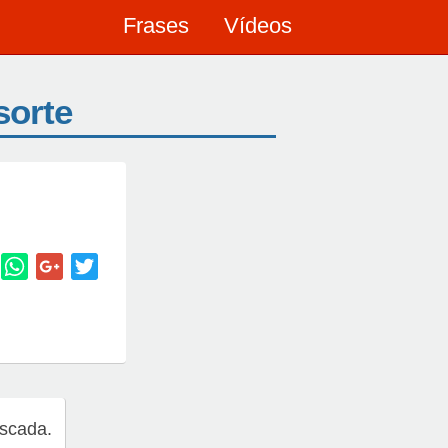
Frases
Vídeos
sorte
escada.