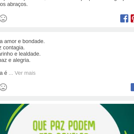
ros abraços.
ita amor e bondade.
z contagia.
rinho e lealdade.
az e alegria.
ta é
... Ver mais